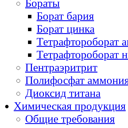
Бораты
Борат бария
Борат цинка
Тетрафтороборат 
Тетрафтороборат н
Пентраэритрит
Полифосфат аммони
Диоксид титана
Химическая продукция
Общие требования