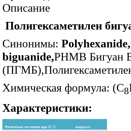
Описание
Полигексаметилен бигу
Синонимы:
Polyhexanide
biguanide,
PHMB Бигуан 
(ПГМБ),Полигексаметиле
Химическая формула:
(С
8
Характеристики:
Физическое состояние при 22 °С
жидкость