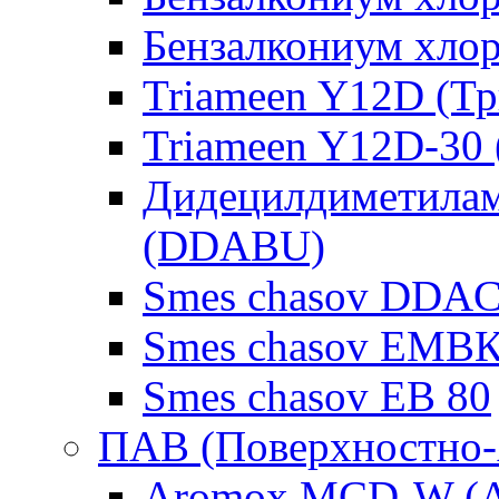
Бензалкониум хло
Triameen Y12D (Т
Triameen Y12D-30
Дидецилдиметилам
(DDABU)
Smes chasov DDAC
Smes chasov ЕМВК
Smes chasov ЕВ 80
ПАВ (Поверхностно-
Aromox MCD-W (А