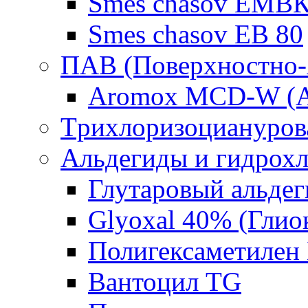
Smes chasov ЕМВК
Smes chasov ЕВ 80
ПАВ (Поверхностно-
Aromox MCD-W (А
Tрихлоризоциануров
Альдегиды и гидрох
Глутаровый альде
Glyoxal 40% (Глио
Полигексаметилен
Вантоцил TG