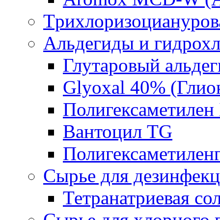
Tрихлоризоциануров
Альдегиды и гидрох
Глутаровый альде
Glyoxal 40% (Глио
Полигексаметилен
Вантоцил TG
Полигексаметилен
Сырье для дезинфек
Тетранатриевая со
Сырье для хлорного 