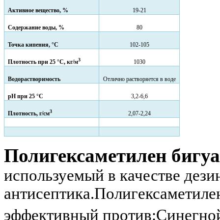
Активное вещество, %
19-21
Содержание воды, %
80
Точка кипения, °С
102-105
3
Плотность при 25 °С, кг/м
1030
Водорастворимость
Отлично растворяется в воде
pH при 25 °С
3,2-6,6
3
Плотность, г/см
2,07-2,24
Полигексаметилен бигу
используемый в качестве дез
антисептика.Полигексаметиле
эффективный против:
Синегной